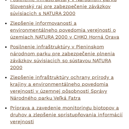
Slovenský raj pre zabezpečenie záväzkov
súvisiacich s NATURA 2000
Zlepšenie informovanosti a
environmentálneho povedomia verejnosti o
územiach NATURA 2000 v CHKO Horná Orava
Posilnenie infraštruktúry v Pieninskom
národnom parku pre zabezpečenie plnenia
záväzkov súvisiacich so sústavou NATURA
2000
Zlepšenie infraštruktúry ochrany prírody a
krajiny a environmentálneho povedomia
verejnosti v územnej pôsobnosti Správy
Národného parku Veľká Fatra
Príprava a zavedenie monitoringu biotopov a
druhov a zlepšenie sprístupňovania informácií
verejnosti