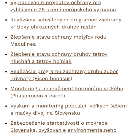
Vypracovanie projektov ochrany pre
vyhlásenie 26 území európskeho významu
Realizácia schválených programov záchrany
kriticky ohrozených druhov rastlín
Zlepšenie stavu ochrany motýľov rodu
Maculinea
Zlepšenie stavu ochrany druhov tetrov
hlucháň a tetrov hoľniak
Realizácia programu záchrany druhu zubor
hrivnatý (Bison bonasus)
Monitoring a manažment kormorána veľkého
(Phalacrocorax carbo)
Výskum a monitoring populácií veľkých šeliem
a mačky divej na Slovensku
Zabezpečenie starostlivosti o mokrade
Slovenska, zvyšovanie environmentálneho