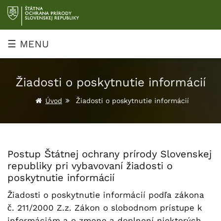
Prejsť
na
obsah
☰ MENU
Žiadosti o poskytnutie informácií
Úvod
Žiadosti o poskytnutie informácií
Postup Štátnej ochrany prírody Slovenskej
republiky pri vybavovaní žiadosti o
poskytnutie informácií
Žiadosti o poskytnutie informácií podľa zákona
č. 211/2000 Z.z. Zákon o slobodnom prístupe k
informáciám a o zmene a doplnení niektorých