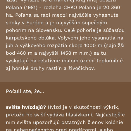
Poľana (1981) - rozloha CHKO Poľana je 20 360
ha. Poľana sa radí medzi najväčšie vyhasnuté
sopky v Európe a je najvyšším sopečným
pohorím na Slovensku. Celé pohorie je súčasťou
karpatského oblúka. Vplyvom jeho vysunutia na
juh a výškového rozpätia skoro 1000 m (najnižší
bod 460 m a najvyšší 1458 m n.m.) sa tu
vyskytujú na relatívne malom území teplomilné
aj horské druhy rastlín a živočíchov.
Počuli ste, že...
svište hvízdajú?
Hvizd je v skutočnosti výkrik,
pretože ho svišť vydáva hlasivkami. Najčastejšie
ním svište upozorňujú ostatných členov kolónie
na nebezpečenstvo pred predátormi, alebo