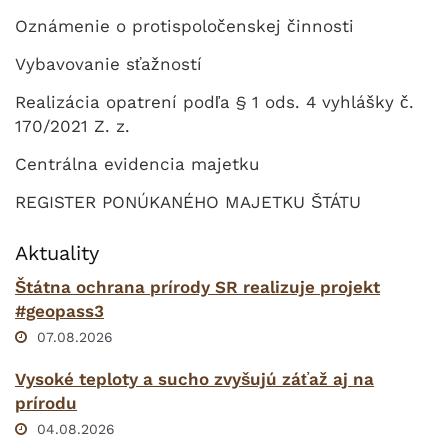
Oznámenie o protispoločenskej činnosti
Vybavovanie sťažností
Realizácia opatrení podľa § 1 ods. 4 vyhlášky č.
170/2021 Z. z.
Centrálna evidencia majetku
REGISTER PONÚKANÉHO MAJETKU ŠTÁTU
Aktuality
Štátna ochrana prírody SR realizuje projekt
#geopass3
07.08.2026
Vysoké teploty a sucho zvyšujú záťaž aj na
prírodu
04.08.2026