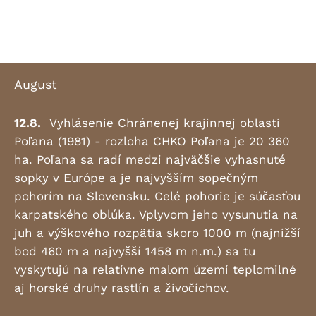
August
12.8.
Vyhlásenie Chránenej krajinnej oblasti
Poľana (1981) - rozloha CHKO Poľana je 20 360
ha. Poľana sa radí medzi najväčšie vyhasnuté
sopky v Európe a je najvyšším sopečným
pohorím na Slovensku. Celé pohorie je súčasťou
karpatského oblúka. Vplyvom jeho vysunutia na
juh a výškového rozpätia skoro 1000 m (najnižší
bod 460 m a najvyšší 1458 m n.m.) sa tu
vyskytujú na relatívne malom území teplomilné
aj horské druhy rastlín a živočíchov.