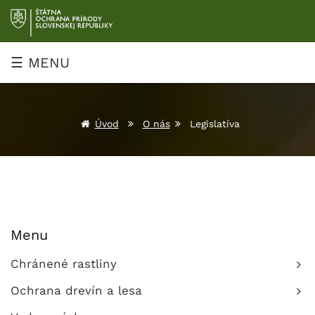
Prejsť
na
obsah
☰ MENU
Úvod
O nás
Legislatíva
Menu
Chránené rastliny
Ochrana drevín a lesa