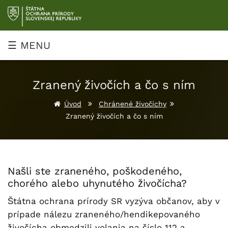
Prejsť
na
obsah
☰ MENU
Zranený živočích a čo s ním
Úvod
Chránené živočíchy
Zranený živočích a čo s ním
Našli ste zraneného, poškodeného,
chorého alebo uhynutého živočícha?
Štátna ochrana prírody SR vyzýva občanov, aby v
prípade nálezu zraneného/hendikepovaného
živočícha obmedzili volania na číslo 112 a