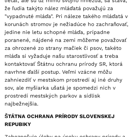
lietať, ale sú už mimo svojho hniezda, sa stáva,
že ľudia takýto nález mláďatá považujú za
"vypadnuté mláďa". Pri náleze takého mláďatá v
korunách stromov je nežiadúce ho zachraňovať,
jedine nie letu schopné mláďa, prípadne
poranené, nájdené na zemi môžeme považovať
za ohrozené zo strany mačiek či psov, takéto
mláďa si vyžaduje našu starostlivosť a treba
kontaktovať Štátnu ochranu prírody SR, ktorá
navrhne ďalší postup. Veľmi vzácne môžu
zahniezdiť v mestskom prostredí aj iné druhy
sov, ale myšiarka ušatá je spomedzi nich v
prostredí mestských parkov a sídlisk
najbežnejšia.
ŠTÁTNA OCHRANA PRÍRODY SLOVENSKEJ
REPUBIKY
Zabezpečuje úlohy na úseku ochrany prírody a