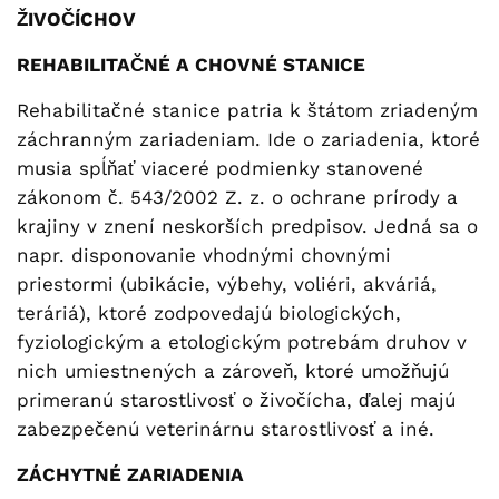
ŽIVOČÍCHOV
REHABILITAČNÉ A CHOVNÉ STANICE
Rehabilitačné stanice patria k štátom zriadeným
záchranným zariadeniam. Ide o zariadenia, ktoré
musia spĺňať viaceré podmienky stanovené
zákonom č. 543/2002 Z. z. o ochrane prírody a
krajiny v znení neskorších predpisov. Jedná sa o
napr. disponovanie vhodnými chovnými
priestormi (ubikácie, výbehy, voliéri, akváriá,
teráriá), ktoré zodpovedajú biologických,
fyziologickým a etologickým potrebám druhov v
nich umiestnených a zároveň, ktoré umožňujú
primeranú starostlivosť o živočícha, ďalej majú
zabezpečenú veterinárnu starostlivosť a iné.
ZÁCHYTNÉ ZARIADENIA