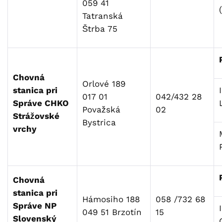
059 41
Tatranská
Štrba 75
Chovná
Orlové 189
stanica pri
017 01
042/432 28
Správe CHKO
Považská
02
Strážovské
Bystrica
vrchy
Chovná
stanica pri
Hámosiho 188
058 /732 68
Správe NP
049 51 Brzotín
15
Slovenský