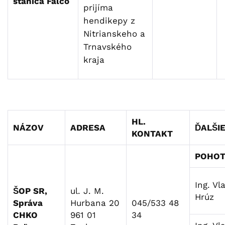
stanica Falco
prijíma
hendikepy z
Nitrianskeho a
Trnavského
kraja
HL.
NÁZOV
ADRESA
ĎALŠI
KONTAKT
POHOT
Ing. Vl
ŠOP SR,
ul. J. M.
Hrúz
Správa
Hurbana 20
045/533 48
CHKO
961 01
34