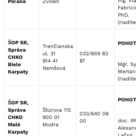
Ing. Vl
Poľana
Zvolen
Fabrici
PhD.
(riadit
ŠOP SR,
POHOT
Trenčianska
Správa
ul. 31
032/659 83
CHKO
914 41
87
Mgr. Sy
Biele
Nemšová
Mertan
Karpaty
(riadit
POHOT
ŠOP SR,
Správa
Štúrova 115
033/640 06
CHKO
900 01
doc. R
00
Malé
Modra
Alexan
Karpaty
Lačný