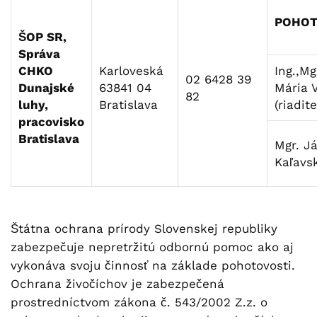
POHOT
ŠOP SR,
Správa
CHKO
Karloveská
Ing.,Mg
02 6428 39
Dunajské
63841 04
Mária 
82
luhy,
Bratislava
(riadit
pracovisko
Bratislava
Mgr. J
Kaľavs
Štátna ochrana prírody Slovenskej republiky
zabezpečuje nepretržitú odbornú pomoc ako aj
vykonáva svoju činnosť na základe pohotovosti.
Ochrana živočíchov je zabezpečená
prostredníctvom zákona č. 543/2002 Z.z. o