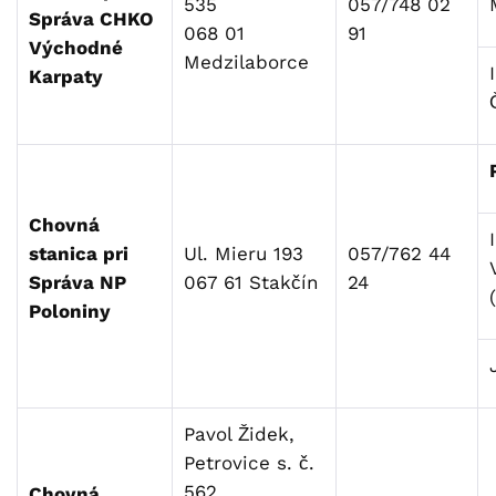
535
057/748 02
Správa CHKO
068 01
91
Východné
Medzilaborce
Karpaty
Chovná
stanica pri
Ul. Mieru 193
057/762 44
Správa NP
067 61 Stakčín
24
Poloniny
Pavol Židek,
Petrovice s. č.
562
Chovná