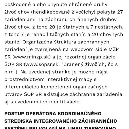
poškodené alebo uhynuté chránené druhy
živočíchov (hendikepované živočíchy) pokrytá 27
zariadeniami na záchranu chránených druhov
živočíchov, z toho 20 je štátnych a 7 neštátnych,
z toho 7 je rehabilitačných staníc a 20 chovných
staníc. Organizačná štruktúra záchranných
zariadení je zverejnená na webovom sídle MŽP
SR (www.minzp.sk) a jej rezortnej organizácie
ŠOP SR (www.sopsr.sk, "Zranený živočích, čo s
ním"). Na uvedenej stránke je možné nájsť
prostredníctvom interaktívnej mapy s
diferenciáciou kompetencií organizačných
útvarov ŠOP SR existujúce záchranné zariadenia
aj s uvedením ich identifikácie.
POSTUP OPERÁTORA KOORDINAČNÉHO
STREDISKA INTEGROVANÉHO ZÁCHRANNÉHO
SYSTÉMU PRI VOLANÍ NA LINKU TIESŇOVÉHO