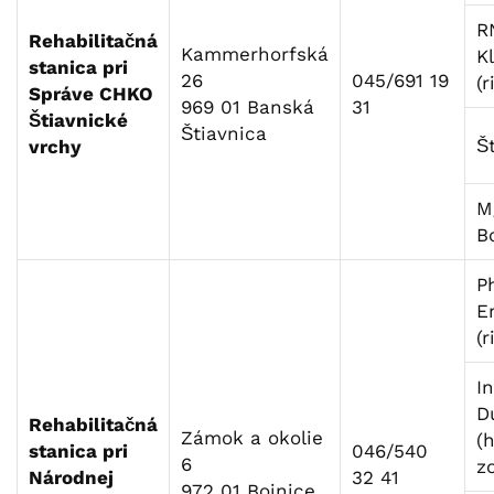
R
Rehabilitačná
Kammerhorfská
K
stanica pri
26
045/691 19
(r
Správe CHKO
969 01 Banská
31
Štiavnické
Štiavnica
Š
vrchy
M
B
P
E
(r
I
D
Rehabilitačná
Zámok a okolie
(
stanica pri
046/540
6
z
Národnej
32 41
972 01 Bojnice