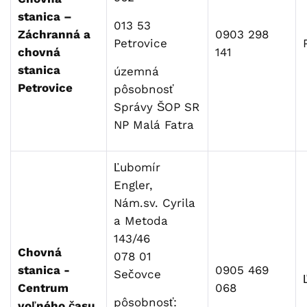
stanica –
013 53
Záchranná a
0903 298
Petrovice
chovná
141
stanica
územná
Petrovice
pôsobnosť
Správy ŠOP SR
NP Malá Fatra
Ľubomír
Engler,
Nám.sv. Cyrila
a Metoda
143/46
Chovná
078 01
stanica -
0905 469
Sečovce
Centrum
068
pôsobnosť:
voľného času