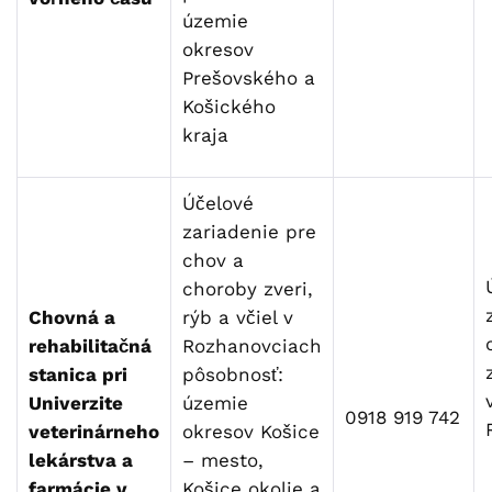
územie
okresov
Prešovského a
Košického
kraja
Účelové
zariadenie pre
chov a
choroby zveri,
Chovná a
rýb a včiel v
rehabilitačná
Rozhanovciach
stanica pri
pôsobnosť:
Univerzite
územie
0918 919 742
veterinárneho
okresov Košice
lekárstva a
– mesto,
farmácie v
Košice okolie a