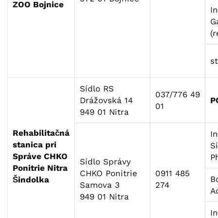
ZOO Bojnice
I
G
(r
s
Sídlo RS
037/776 49
Drážovská 14
P
01
949 01 Nitra
Rehabilitačná
I
stanica pri
S
Správe CHKO
Ph
Sídlo Správy
Ponitrie Nitra
CHKO Ponitrie
0911 485
B
Šindolka
Samova 3
274
A
949 01 Nitra
In