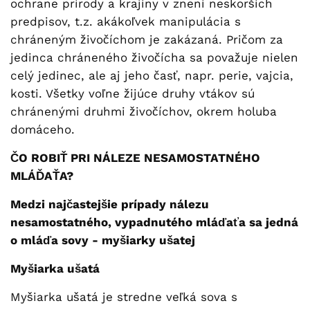
ochrane prírody a krajiny v znení neskorších
predpisov, t.z. akákoľvek manipulácia s
chráneným živočíchom je zakázaná. Pričom za
jedinca chráneného živočícha sa považuje nielen
celý jedinec, ale aj jeho časť, napr. perie, vajcia,
kosti. Všetky voľne žijúce druhy vtákov sú
chránenými druhmi živočíchov, okrem holuba
domáceho.
ČO ROBIŤ PRI NÁLEZE NESAMOSTATNÉHO
MLÁĎAŤA?
Medzi najčastejšie prípady nálezu
nesamostatného, vypadnutého mláďaťa sa jedná
o mláďa sovy - myšiarky ušatej
Myšiarka ušatá
Myšiarka ušatá je stredne veľká sova s