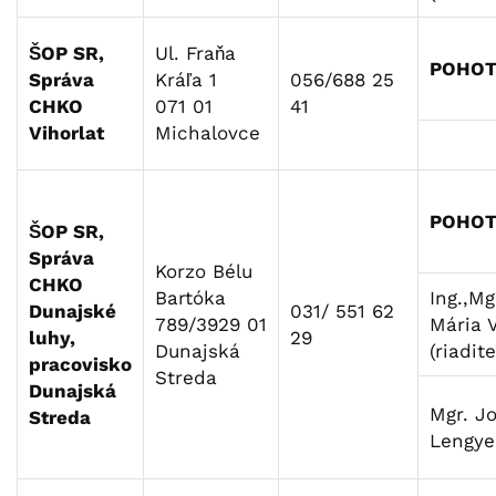
ŠOP SR,
Ul. Fraňa
POHOT
Správa
Kráľa 1
056/688 25
CHKO
071 01
41
Vihorlat
Michalovce
POHOT
ŠOP SR,
Správa
Korzo Bélu
CHKO
Bartóka
Ing.,Mg
Dunajské
031/ 551 62
789/3929 01
Mária 
luhy,
29
Dunajská
(riadit
pracovisko
Streda
Dunajská
Mgr. J
Streda
Lengye