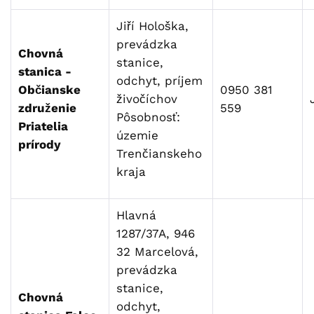
Jiří Hološka,
prevádzka
Chovná
stanice,
stanica -
odchyt, príjem
Občianske
0950 381
živočíchov
združenie
559
Pôsobnosť:
Priatelia
územie
prírody
Trenčianskeho
kraja
Hlavná
1287/37A, 946
32 Marcelová,
prevádzka
stanice,
Chovná
odchyt,