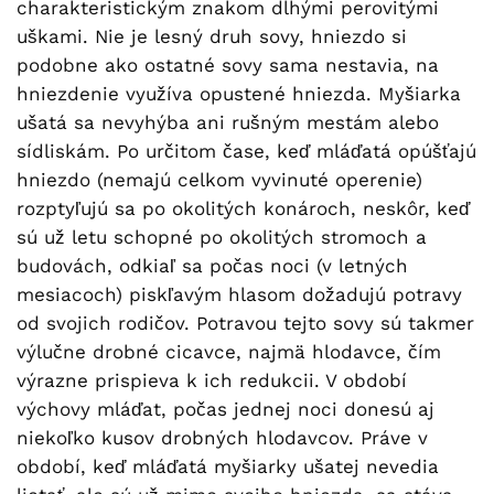
charakteristickým znakom dlhými perovitými
uškami. Nie je lesný druh sovy, hniezdo si
podobne ako ostatné sovy sama nestavia, na
hniezdenie využíva opustené hniezda. Myšiarka
ušatá sa nevyhýba ani rušným mestám alebo
sídliskám. Po určitom čase, keď mláďatá opúšťajú
hniezdo (nemajú celkom vyvinuté operenie)
rozptyľujú sa po okolitých konároch, neskôr, keď
sú už letu schopné po okolitých stromoch a
budovách, odkiaľ sa počas noci (v letných
mesiacoch) piskľavým hlasom dožadujú potravy
od svojich rodičov. Potravou tejto sovy sú takmer
výlučne drobné cicavce, najmä hlodavce, čím
výrazne prispieva k ich redukcii. V období
výchovy mláďat, počas jednej noci donesú aj
niekoľko kusov drobných hlodavcov. Práve v
období, keď mláďatá myšiarky ušatej nevedia