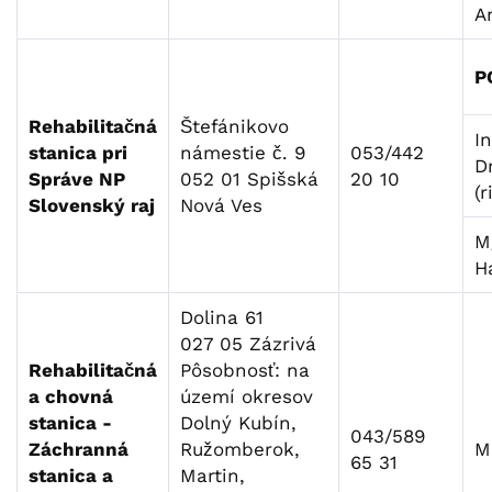
A
P
Rehabilitačná
Štefánikovo
I
stanica pri
námestie č. 9
053/442
Dr
Správe NP
052 01 Spišská
20 10
(r
Slovenský raj
Nová Ves
M
H
Dolina 61
027 05 Zázrivá
Rehabilitačná
Pôsobnosť: na
a chovná
území okresov
stanica -
Dolný Kubín,
043/589
Záchranná
Ružomberok,
M
65 31
stanica a
Martin,