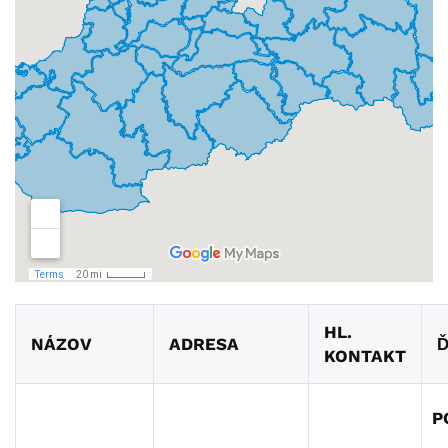
HL.
NÁZOV
ADRESA
Ď
KONTAKT
P