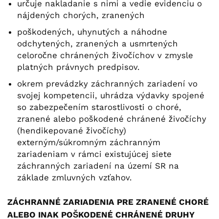
určuje nakladanie s nimi a vedie evidenciu o
nájdených chorých, zranených
poškodených, uhynutých a náhodne
odchytených, zranených a usmrtených
celoročne chránených živočíchov v zmysle
platných právnych predpisov.
okrem prevádzky záchranných zariadení vo
svojej kompetencii, uhrádza výdavky spojené
so zabezpečením starostlivosti o choré,
zranené alebo poškodené chránené živočíchy
(hendikepované živočíchy)
externým/súkromným záchranným
zariadeniam v rámci existujúcej siete
záchranných zariadení na území SR na
základe zmluvných vzťahov.
ZÁCHRANNÉ ZARIADENIA PRE ZRANENÉ CHORÉ
ALEBO INAK POŠKODENÉ CHRÁNENÉ DRUHY