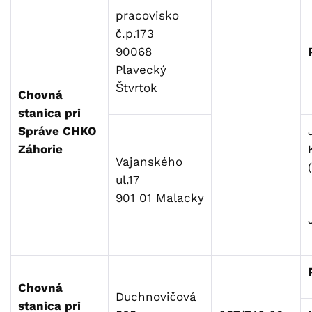
pracovisko
č.p.173
90068
Plavecký
Štvrtok
Chovná
stanica pri
Správe CHKO
Záhorie
Vajanského
ul.17
901 01 Malacky
Chovná
Duchnovičová
stanica pri