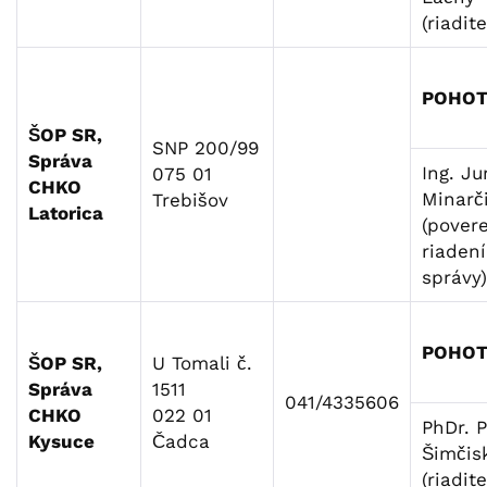
(riadite
POHOT
ŠOP SR,
SNP 200/99
Správa
Ing. Ju
075 01
CHKO
Minarč
Trebišov
Latorica
(pover
riaden
správy)
POHOT
ŠOP SR,
U Tomali č.
Správa
1511
041/4335606
CHKO
022 01
PhDr. P
Kysuce
Čadca
Šimčis
(riadite