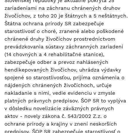
Slovenskej republiky je aktuálne pokrytá 25
zariadeniami na záchranu chránených druhov
živočíchov, z toho 20 je štátnych a 5 neštátnych.
Štátna ochrana prírody SR zabezpečuje
starostlivosť o choré, zranené alebo poškodené
chránené druhy živočíchov prostredníctvom
prevádzkovania sústavy záchranných zariadení
(14 chovných a 4 rehabilitačné stanice),
zabezpečuje odber a prevoz nahlásených
hendikepovaných živočíchov, uhrádza výdavky
spojené so starostlivosťou, prijíma oznámenia o
nájdených chránených živočíchoch, určuje
nakladanie s nimi, vedie evidenciu v zmysle
platných právnych predpisov. ŠOP SR to vyplýva
v dôsledku novelizácie záväzných právnych
aktov - novely zákona č. 543/2002 Z.z. o
ochrane prírody a krajiny v znení neskorších
predpisov. ŠOP SR zabezpečuje starostlivosť o