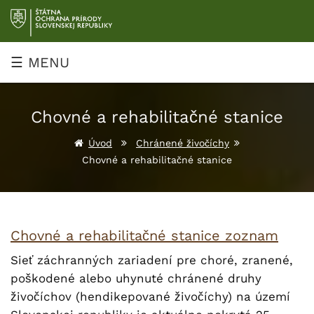
Prejsť
na
obsah
☰ MENU
Chovné a rehabilitačné stanice
Úvod
Chránené živočíchy
Chovné a rehabilitačné stanice
Chovné a rehabilitačné stanice zoznam
Sieť záchranných zariadení pre choré, zranené,
poškodené alebo uhynuté chránené druhy
živočíchov (hendikepované živočíchy) na území