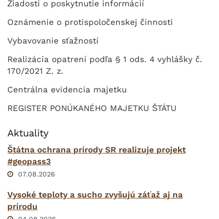
Žiadosti o poskytnutie informácií
Oznámenie o protispoločenskej činnosti
Vybavovanie sťažností
Realizácia opatrení podľa § 1 ods. 4 vyhlášky č.
170/2021 Z. z.
Centrálna evidencia majetku
REGISTER PONÚKANÉHO MAJETKU ŠTÁTU
Aktuality
Štátna ochrana prírody SR realizuje projekt
#geopass3
07.08.2026
Vysoké teploty a sucho zvyšujú záťaž aj na
prírodu