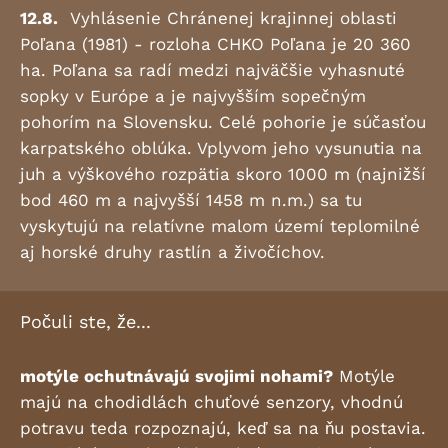
12.8.
Vyhlásenie Chránenej krajinnej oblasti
Poľana (1981) - rozloha CHKO Poľana je 20 360
ha. Poľana sa radí medzi najväčšie vyhasnuté
sopky v Európe a je najvyšším sopečným
pohorím na Slovensku. Celé pohorie je súčasťou
karpatského oblúka. Vplyvom jeho vysunutia na
juh a výškového rozpätia skoro 1000 m (najnižší
bod 460 m a najvyšší 1458 m n.m.) sa tu
vyskytujú na relatívne malom území teplomilné
aj horské druhy rastlín a živočíchov.
Počuli ste, že...
motýle ochutnávajú svojimi nohami?
Motýle
majú na chodidlách chuťové senzory, vhodnú
potravu teda rozpoznajú, keď sa na ňu postavia.