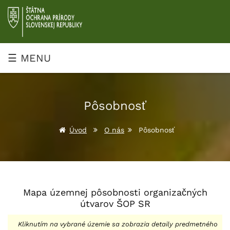
Prejsť
na
obsah
☰ MENU
Pôsobnosť
Úvod
O nás
Pôsobnosť
Mapa územnej pôsobnosti organizačných
útvarov ŠOP SR
Kliknutím na vybrané územie sa zobrazia detaily predmetného