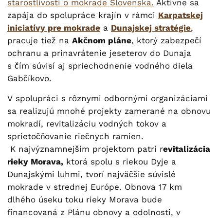
starostlivosti o mokrade Slovenska.
Aktívne sa
zapája do spolupráce krajín v rámci
Karpatskej
iniciatívy pre mokrade
a
Dunajskej stratégie
,
pracuje tiež na
Akčnom pláne
, ktorý zabezpečí
ochranu a prinavrátenie jeseterov do Dunaja
s čím súvisí aj spriechodnenie vodného diela
Gabčíkovo.
V spolupráci s rôznymi odbornými organizáciami
sa realizujú mnohé projekty zamerané na obnovu
mokradí, revitalizáciu vodných tokov a
sprietočňovanie riečnych ramien.
K najvýznamnejším projektom patrí r
evitalizácia
rieky Morava,
ktorá spolu s riekou Dyje a
Dunajskými luhmi, tvorí najväčšie súvislé
mokrade v strednej Európe. Obnova 17 km
dlhého úseku toku rieky Morava bude
financovaná z Plánu obnovy a odolnosti, v