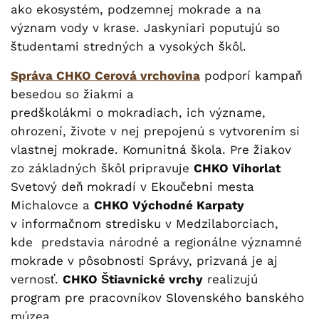
ako ekosystém, podzemnej mokrade a na
význam vody v krase. Jaskyniari poputujú so
študentami stredných a vysokých škôl.
Správa CHKO Cerová vrchovina
podporí kampaň
besedou so žiakmi a
predškolákmi o mokradiach, ich význame,
ohrození, živote v nej prepojenú s vytvorením si
vlastnej mokrade. Komunitná škola. Pre žiakov
zo základných škôl pripravuje
CHKO Vihorlat
Svetový deň mokradí v Ekoučebni mesta
Michalovce a
CHKO Východné Karpaty
v informačnom stredisku v Medzilaborciach,
kde predstavia národné a regionálne významné
mokrade v pôsobnosti Správy, prizvaná je aj
vernosť.
CHKO Štiavnické vrchy
realizujú
program pre pracovníkov Slovenského banského
múzea.