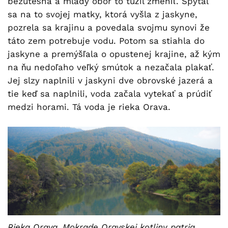
bezútešná a mladý obor to túžil zmeniť. Spýtal
sa na to svojej matky, ktorá vyšla z jaskyne,
pozrela sa krajinu a povedala svojmu synovi že
táto zem potrebuje vodu. Potom sa stiahla do
jaskyne a premýšľala o opustenej krajine, až kým
na ňu nedoľaho veľký smútok a nezačala plakať.
Jej slzy naplnili v jaskyni dve obrovské jazerá a
tie keď sa naplnili, voda začala vytekať a prúdiť
medzi horami. Tá voda je rieka Orava.
Rieka Orava, Mokrade Oravskej kotliny patria