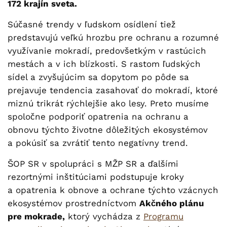
172 krajín sveta.
Súčasné trendy v ľudskom osídlení tiež
predstavujú veľkú hrozbu pre ochranu a rozumné
využívanie mokradí, predovšetkým v rastúcich
mestách a v ich blízkosti. S rastom ľudských
sídel a zvyšujúcim sa dopytom po pôde sa
prejavuje tendencia zasahovať do mokradí, ktoré
miznú trikrát rýchlejšie ako lesy. Preto musíme
spoločne podporiť opatrenia na ochranu a
obnovu týchto životne dôležitých ekosystémov
a pokúsiť sa zvrátiť tento negatívny trend.
ŠOP SR v spolupráci s MŽP SR a ďalšími
rezortnými inštitúciami podstupuje kroky
a opatrenia k obnove a ochrane týchto vzácnych
ekosystémov prostredníctvom
Akčného plánu
pre mokrade,
ktorý vychádza z
Programu