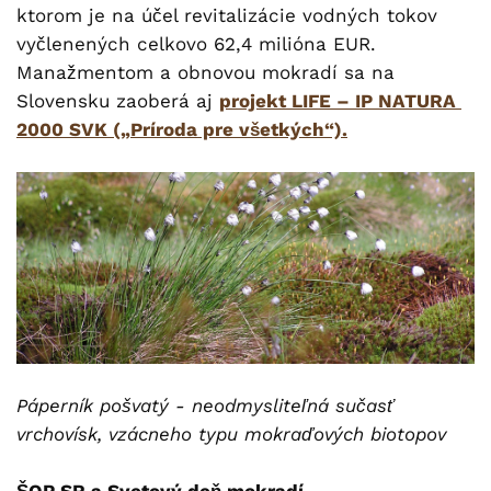
ktorom je na účel revitalizácie vodných tokov
vyčlenených celkovo 62,4 milióna EUR.
Manažmentom a obnovou mokradí sa na
Slovensku zaoberá aj
projekt LIFE – IP NATURA
2000 SVK („Príroda pre všetkých“).
Páperník pošvatý - neodmysliteľná sučasť
vrchovísk, vzácneho typu mokraďových biotopov
ŠOP SR a Svetový deň mokradí