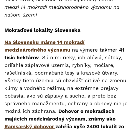
medzi 14 mokradí medzinárodného významu na
našom území
Mokraďové lokality Slovenska
Na Slovensku máme 14 mokradí
medzinárodného významu
na výmere takmer
41
tisíc hektárov
. Sú nimi rieky, ich alúviá, sútoky,
priľahlé záplavové územia, rybníky, močiare,
rašeliniská, podmáčané lesy a krasové útvary.
Všetky tieto územia sú obzvlášť citlivé na zmenu
klímy a vodného režimu, na extrémne prejavy
počasia, ako sú záplavy a sucho, a preto bez
správneho manažmentu, ochrany a obnovy nie je
možná ich záchrana.
Dohovor o mokradiach
majúcich medzinárodný význam, známy ako
Ramsarský dohovor
zahŕňa vyše 2400 lokalít zo