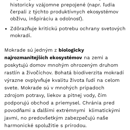
historicky vzájomne prepojené (napr. ľudia
čerpali z týchto produktívnych ekosystémov
obživu, inšpiráciu a odolnosť).
Zdôrazňuje kritickú potrebu ochrany svetových
mokradí.
Mokrade sú jedným z
biologicky
najrozmanitejších ekosystémov
na zemi a
poskytujú domov mnohým ohrozeným druhom
rastlín a živočíchov. Bohatá biodiverzita mokradí
výrazne ovplyvňuje kvalitu života ľudí na celom
svete. Mokrade sú v mnohých prípadoch
zdrojom potravy, liekov a pitnej vody, čím
podporujú obchod a priemysel. Chránia pred
povodňami a ďalšími extrémnymi klimatickými
javmi, no predovšetkým zabezpečujú naše
harmonické spolužitie s prírodou.