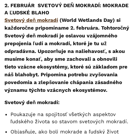
2. FEBRUÁR SVETOVÝ DEŇ MOKRADÍ: MOKRADE
A ĽUDSKÉ BLAHO
Svetový deň mokradí
(World Wetlands Day)
si
každoročne pripomíname 2. februára. Tohtoročný
Svetový deň mokradí je oslavou vzájomného
prepojenia ľudí a mokradí, ktoré je tu už
odpradávna. Upozorňuje na naliehavosť, s akou
musíme konať, aby sme zachovali a obnovili
tieto vzácne ekosystémy, ktoré sú základom pre
náš blahobyt. Pripomína potrebu zvyšovania
povedomia a zlepšovanie chápania zásadného
významu týchto vzácnych ekosystémov.
Svetový deň mokradí:
Poukazuje na spojitosť všetkých aspektov
ľudského života so stavom svetových mokradí.
Objasňuje, ako boli mokrade a ľudský život