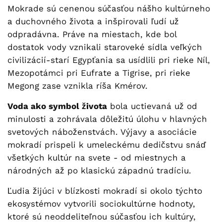
Mokrade sú cenenou súčasťou nášho kultúrneho
a duchovného života a inšpirovali ľudí už
odpradávna. Práve na miestach, kde bol
dostatok vody vznikali staroveké sídla veľkých
civilizácií-starí Egypťania sa usídlili pri rieke Níl,
Mezopotámci pri Eufrate a Tigrise, pri rieke
Megong zase vznikla ríša Kmérov.
Voda ako symbol života
bola uctievaná už od
minulosti a zohrávala dôležitú úlohu v hlavných
svetových náboženstvách. Výjavy a asociácie
mokradí prispeli k umeleckému dedičstvu snáď
všetkých kultúr na svete - od miestnych a
národných až po klasickú západnú tradíciu.
Ľudia žijúci v blízkosti mokradí si okolo týchto
ekosystémov vytvorili sociokultúrne hodnoty,
ktoré sú neoddeliteľnou súčasťou ich kultúry,