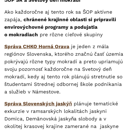
Ako každoročne aj tento rok sa ŠOP aktívne
zapája,
chránené krajinné oblasti si pripravili
envirovýchovné programy a podujatia
o mokradiach
pre rôzne cieľové skupiny
Správa CHKO Horná Orava
je jeden z mála
regiónov Slovenska, ktorého značnú časť územia
pokrývajú rôzne typy mokradí a preto upriamujú
svoju pozornosť každoročne na Svetový deň
mokradí, kedy aj tento rok plánujú stretnutie so
študentami Strednej odbornej škole podnikania
a služieb v Námestove.
Správa Slovenských jaskýň
plánuje tematické
exkurzie v ramsarských lokalitách jaskyni
Domica, Demänovská jaskyňa slobody a v
okolitej krasovej krajine zamerané na jaskyne