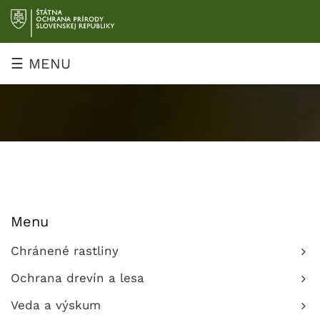
Prejsť
na
obsah
☰ MENU
Menu
Chránené rastliny
Ochrana drevín a lesa
Veda a výskum