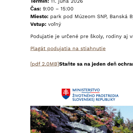
Termín:
11. júna 2026
Čas:
9:00 – 15:00
Miesto:
park pod Múzeom SNP, Banská By
Vstup:
voľný
Podujatie je určené pre školy, rodiny aj 
Plagát podujatia na stiahnutie
[pdf 2.0MB]
Staňte sa na jeden deň ochra