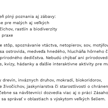
eň plný poznania aj zábavy:
lne pre malých aj veľkých
číchov, rastlín a biodiverzity
z praxe
e stôp, spoznávanie vtáctva, netopierov, sov, motýľov
ysa ostrovida, medveďa hnedého, hlucháňa hôrneho č
 prírodného dedičstva. Nebudú chýbať ani prírodove
e, kvízy, hádanky a ďalšie interaktívne aktivity pre 
 drevín, inváznych druhov, mokradí, biokoridorov,
e živočíchov, jaskyniarstva či starostlivosti o chráne
čebne sa návštevníci dozvedia viac aj o práci Zásah
sa správať v oblastiach s výskytom veľkých šeliem.