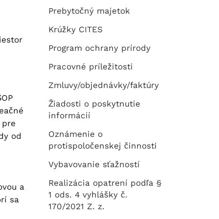
Prebytočný majetok
Krúžky CITES
iestor
Program ochrany prírody
Pracovné príležitosti
Zmluvy/objednávky/faktúry
ŠOP
Žiadosti o poskytnutie
reačné
informácií
 pre
Oznámenie o
ody od
protispoločenskej činnosti
Vybavovanie sťažností
Realizácia opatrení podľa §
ovou a
1 ods. 4 vyhlášky č.
rí sa
170/2021 Z. z.