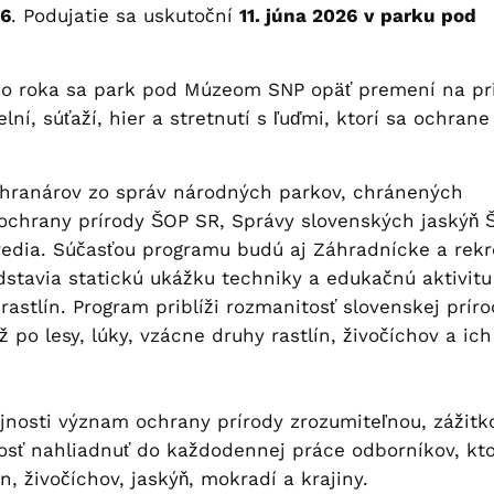
26
. Podujatie sa uskutoční
11. júna 2026
v parku pod
ho roka sa park pod Múzeom SNP opäť premení na pr
lní, súťaží, hier a stretnutí s ľuďmi, ktorí sa ochrane
chranárov zo správ národných parkov, chránených
 ochrany prírody ŠOP SR, Správy slovenských jaskýň 
redia. Súčasťou programu budú aj Záhradnícke a rek
dstavia statickú ukážku techniky a edukačnú aktivitu
stlín. Program priblíži rozmanitosť slovenskej prír
ž po lesy, lúky, vzácne druhy rastlín, živočíchov a ich
rejnosti význam ochrany prírody zrozumiteľnou, zážitk
sť nahliadnuť do každodennej práce odborníkov, kto
, živočíchov, jaskýň, mokradí a krajiny.