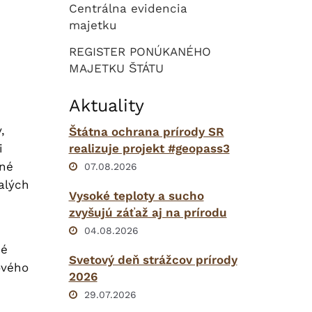
Centrálna evidencia
majetku
REGISTER PONÚKANÉHO
MAJETKU ŠTÁTU
Aktuality
,
Štátna ochrana prírody SR
i
realizuje projekt #geopass3
dné
07.08.2026
malých
Vysoké teploty a sucho
zvyšujú záťaž aj na prírodu
04.08.2026
né
Svetový deň strážcov prírody
ového
2026
29.07.2026