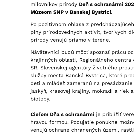
milovníkov prírody
Deň s ochranármi 20
Múzeom SNP v Banskej Bystrici
.
Po pozitívnom ohlase z predchádzajúce
plný prírodovedných aktivít, tvorivých die
prírody venujú priamo v teréne.
Návštevníci budú môcť spoznať prácu o
krajinných oblastí, Regionálneho centra
SR, Slovenskej agentúry životného prost
služby mesta Banská Bystrica, ktoré pre
deti a mládež zameranú na presádzanie ra
jaskýň, krasovej krajiny, mokradí a riek a
biotopy.
Cieľom Dňa s ochranármi
je priblížiť ve
hravou formou. Podujatie ponúkne možno
venujú ochrane chránených území, rastlín