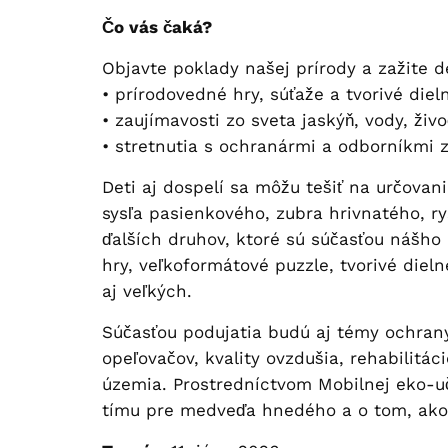
Čo vás čaká?
Objavte poklady našej prírody a zažite d
• prírodovedné hry, súťaže a tvorivé die
• zaujímavosti zo sveta jaskýň, vody, živo
• stretnutia s ochranármi a odborníkmi 
Deti aj dospelí sa môžu tešiť na určovani
sysľa pasienkového, zubra hrivnatého, r
ďalších druhov, ktoré sú súčasťou nášho
hry, veľkoformátové puzzle, tvorivé dieln
aj veľkých.
Súčasťou podujatia budú aj témy ochrany
opeľovačov, kvality ovzdušia, rehabilitáci
územia. Prostredníctvom Mobilnej eko-u
tímu pre medveďa hnedého a o tom, ako 