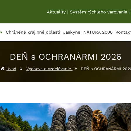
Aktuality
Systém rýchleho varovania
|
|
Chránené krajinné oblasti
Jaskyne
NATURA 2000
Kontak
▼
DEŇ s OCHRANÁRMI 2026
Úvod
Výchova a vzdelávanie
DEŇ s OCHRANÁRMI 202