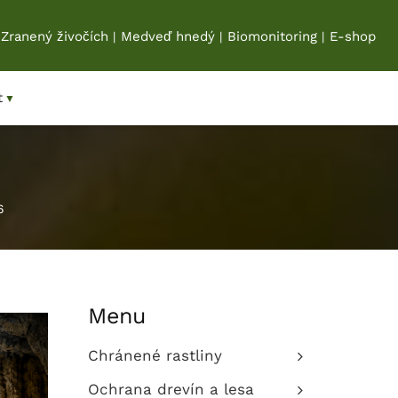
Zranený živočích
Medveď hnedý
Biomonitoring
E-shop
|
|
|
t
▼
6
Menu
Chránené rastliny
Ochrana drevín a lesa