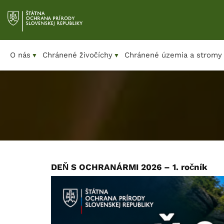
Prejsť
na
obsah
O nás
Chránené živočíchy
Chránené územia a stromy
▼
▼
DEŇ S OCHRANÁRMI 2026 – 1. ročník