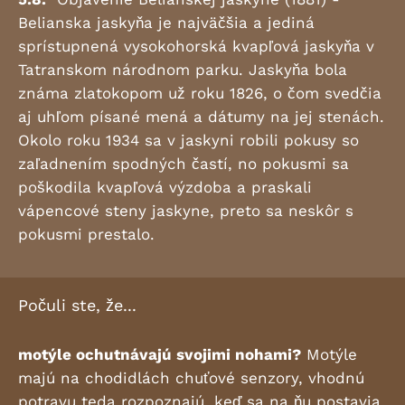
Belianska jaskyňa je najväčšia a jediná
sprístupnená vysokohorská kvapľová jaskyňa v
Tatranskom národnom parku. Jaskyňa bola
známa zlatokopom už roku 1826, o čom svedčia
aj uhľom písané mená a dátumy na jej stenách.
Okolo roku 1934 sa v jaskyni robili pokusy so
zaľadnením spodných častí, no pokusmi sa
poškodila kvapľová výzdoba a praskali
vápencové steny jaskyne, preto sa neskôr s
pokusmi prestalo.
Počuli ste, že...
motýle ochutnávajú svojimi nohami?
Motýle
majú na chodidlách chuťové senzory, vhodnú
potravu teda rozpoznajú, keď sa na ňu postavia.