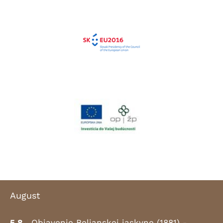
August
5.8.
Objavenie Belianskej jaskyne (1881) -