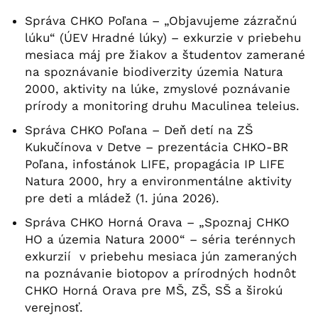
Správa CHKO Poľana – „Objavujeme zázračnú
lúku“ (ÚEV Hradné lúky) – exkurzie v priebehu
mesiaca máj pre žiakov a študentov zamerané
na spoznávanie biodiverzity územia Natura
2000, aktivity na lúke, zmyslové poznávanie
prírody a monitoring druhu Maculinea teleius.
Správa CHKO Poľana – Deň detí na ZŠ
Kukučínova v Detve – prezentácia CHKO-BR
Poľana, infostánok LIFE, propagácia IP LIFE
Natura 2000, hry a environmentálne aktivity
pre deti a mládež (1. júna 2026).
Správa CHKO Horná Orava – „Spoznaj CHKO
HO a územia Natura 2000“ – séria terénnych
exkurzií v priebehu mesiaca jún zameraných
na poznávanie biotopov a prírodných hodnôt
CHKO Horná Orava pre MŠ, ZŠ, SŠ a širokú
verejnosť.