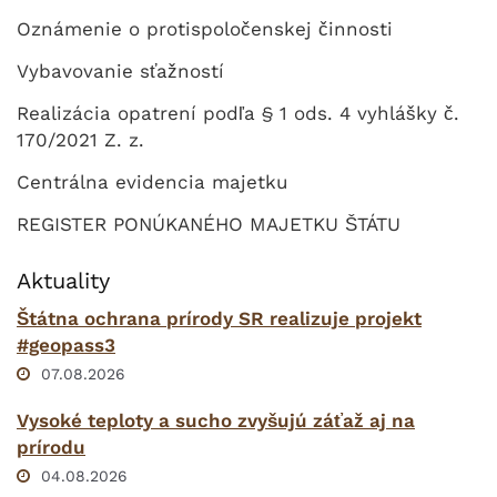
Oznámenie o protispoločenskej činnosti
Vybavovanie sťažností
Realizácia opatrení podľa § 1 ods. 4 vyhlášky č.
170/2021 Z. z.
Centrálna evidencia majetku
REGISTER PONÚKANÉHO MAJETKU ŠTÁTU
Aktuality
Štátna ochrana prírody SR realizuje projekt
#geopass3
07.08.2026
Vysoké teploty a sucho zvyšujú záťaž aj na
prírodu
04.08.2026