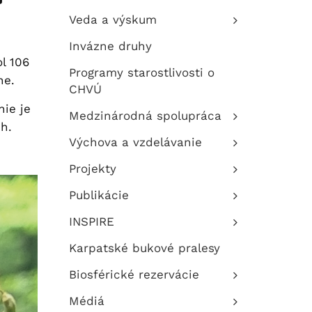
Veda a výskum
Invázne druhy
l 106
Programy starostlivosti o
ne.
CHVÚ
ie je
Medzinárodná spolupráca
h.
Výchova a vzdelávanie
Projekty
Publikácie
INSPIRE
Karpatské bukové pralesy
Biosférické rezervácie
Médiá