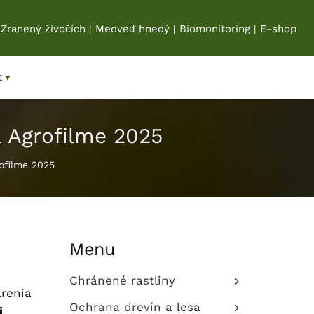
Zranený živočích
Medveď hnedý
Biomonitoring
E-shop
|
|
|
t
▼
a Agrofilme 2025
ofilme 2025
Menu
Chránené rastliny
árenia
Ochrana drevín a lesa
j