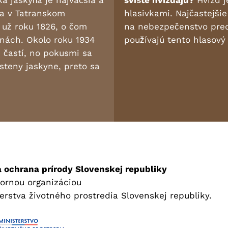
a jaskyňa je najväčšia a
svište hvízdajú?
Hvizd j
ňa v Tatranskom
hlasivkami. Najčastejši
už roku 1826, o čom
na nebezpečenstvo pred
nách. Okolo roku 1934
používajú tento hlasový 
 častí, no pokusmi sa
steny jaskyne, preto sa
 ochrana prírody Slovenskej republiky
ornou organizáciou
erstva životného prostredia Slovenskej republiky.