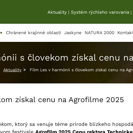
Aktuality
Systém rýchleho varovania
|
|
Chránené krajinné oblasti
Jaskyne
NATURA 2000
Kontak
▼
ónii s človekom získal cenu n
Aktuality
Film Les v harmónii s človekom získal cenu na Agr
kom získal cenu na Agrofilme 2025
vekom
, ktorý sa venuje téme prírode blízkeho hospod
ovom festivale
Agrofilm 2025
Cenu rektora Technicke