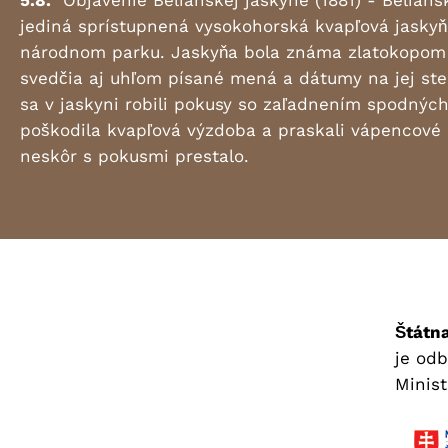
5.8.
Objavenie Belianskej jaskyne (1881) - Beliansk
jediná sprístupnená vysokohorská kvapľová jasky
národnom parku. Jaskyňa bola známa zlatokopom 
svedčia aj uhľom písané mená a dátumy na jej ste
sa v jaskyni robili pokusy so zaľadnením spodných
poškodila kvapľová výzdoba a praskali vápencové 
neskôr s pokusmi prestalo.
Štátna
je odb
Minist