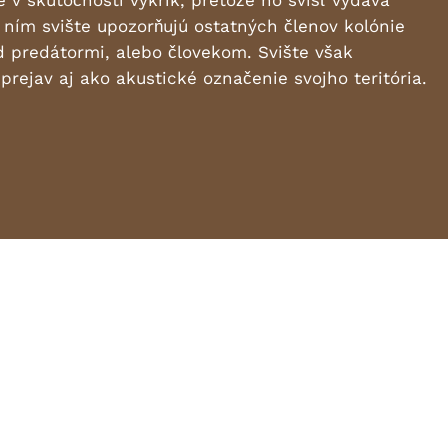
e v skutočnosti výkrik, pretože ho svišť vydáva
e ním svište upozorňujú ostatných členov kolónie
 predátormi, alebo človekom. Svište však
prejav aj ako akustické označenie svojho teritória.