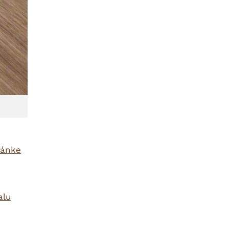
ránke
alu