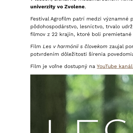
univerzity vo Zvolene
.
Festival Agrofilm patrí medzi významné 
pôdohospodárstvo, lesníctvo, trvalo udrž
filmov z 22 krajín, ktoré boli premietan
Film
Les v harmónii s človekom
zaujal po
potvrdením dôležitosti šírenia povedom
Film je voľne dostupný na
YouTube kanál