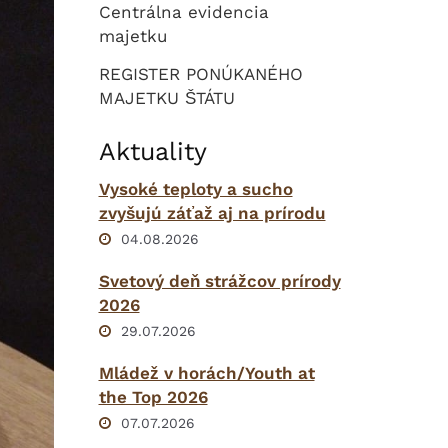
Centrálna evidencia
majetku
REGISTER PONÚKANÉHO
MAJETKU ŠTÁTU
Aktuality
Vysoké teploty a sucho
zvyšujú záťaž aj na prírodu
04.08.2026
Svetový deň strážcov prírody
2026
29.07.2026
Mládež v horách/Youth at
the Top 2026
07.07.2026