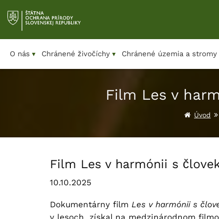
Prejsť
na
obsah
O nás
Chránené živočíchy
Chránené územia a stromy
▼
▼
Film Les v harm
Úvod
Film Les v harmónii s člove
10.10.2025
Dokumentárny film
Les v harmónii s člo
v lesoch, získal na medzinárodnom film