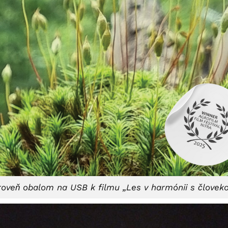
zároveň obalom na USB k filmu „Les v harmónii s človek