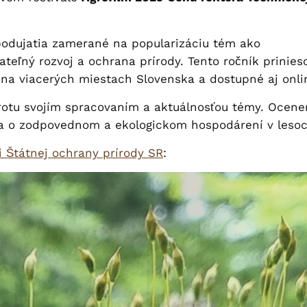
podujatia zamerané na popularizáciu tém ako
ateľný rozvoj a ochrana prírody. Tento ročník prinieso
é na viacerých miestach Slovenska a dostupné aj onli
rotu svojím spracovaním a aktuálnosťou témy. Ocenen
ia o zodpovednom a ekologickom hospodárení v lesoc
i Štátnej ochrany prírody SR
: