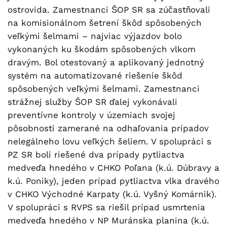
ostrovida. Zamestnanci ŠOP SR sa zúčastňovali
na komisionálnom šetrení škôd spôsobených
veľkými šelmami – najviac výjazdov bolo
vykonaných ku škodám spôsobených vlkom
dravým. Bol otestovaný a aplikovaný jednotný
systém na automatizované riešenie škôd
spôsobených veľkými šelmami. Zamestnanci
strážnej služby ŠOP SR ďalej vykonávali
preventívne kontroly v územiach svojej
pôsobnosti zamerané na odhaľovania prípadov
nelegálneho lovu veľkých šeliem. V spolupráci s
PZ SR boli riešené dva prípady pytliactva
medveďa hnedého v CHKO Poľana (k.ú. Dúbravy a
k.ú. Poniky), jeden prípad pytliactva vlka dravého
v CHKO Východné Karpaty (k.ú. Vyšný Komárnik).
V spolupráci s RVPS sa riešil prípad usmrtenia
medveďa hnedého v NP Muránska planina (k.ú.