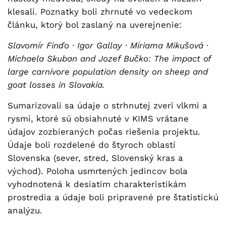
klesali. Poznatky boli zhrnuté vo vedeckom
článku, ktorý bol zaslaný na uverejnenie:
Slavomír Finďo · Igor Gallay · Miriama Mikušová ·
Michaela Skuban and Jozef Bučko: The impact of
large carnivore population density on sheep and
goat losses in Slovakia.
Sumarizovali sa údaje o strhnutej zveri vlkmi a
rysmi, ktoré sú obsiahnuté v KIMS vrátane
údajov zozbieraných počas riešenia projektu.
Údaje boli rozdelené do štyroch oblastí
Slovenska (sever, stred, Slovenský kras a
východ). Poloha usmrtených jedincov bola
vyhodnotená k desiatim charakteristikám
prostredia a údaje boli pripravené pre štatistickú
analýzu.