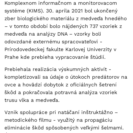
Komplexnom informačnom a monitorovacom
systéme (KIMS). 30. apríla 2021 bol ukončený
zber biologického materiálu z medveďa hnedého
– v tomto období bolo nájdených 737 vzoriek z
medveďa na analýzy DNA – vzorky boli
odovzdané externému spracovateľovi -
Prírodovedeckej fakulte Karlovej Univerzity v
Prahe kde prebieha vypracovanie štúdií.
Prebiehala realizácia výskumných aktivít -
kompletizovali sa údaje o útokoch predátorov na
ovce a hovädzí dobytok z oficiálnych šetrení
škôd a pokračovala potravná analýza vzoriek
trusu vlka a medveďa.
Vznik spolupráce pri natáčaní inštruktážno –
metodického filmu - využitý na propagáciu
eliminácie škôd spôsobených veľkými šelmami.