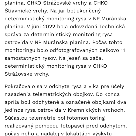
planina, CHKO Strážovské vrchy a CHKO
Štiavnické vrchy. Na jar bol ukončený
deterministický monitoring rysa v NP Muránska
planina. V júni 2022 bola odovzdaná Technická
správa za deterministický monitoring rysa
ostrovida v NP Muránska planina. Počas tohto
monitoringu bolo odfotografovaných celkovo 11
samostatných rysov. Na jeseň sa začal
deterministický monitoring rysa v CHKO
Strážovské vrchy.
Pokračovalo sa v odchyte rysa a vlka pre účely
nasadenia telemetrických obojkov. Do konca
apríla boli odchytené a označené obojkami dva
jedince rysa ostrovida v Kremnických vrchoch.
Súčasťou telemetrie bol fotomonitoring
realizovaný pomocou fotopascí pred odchytom,
počas neho a naďalej v lokalitách výskytu