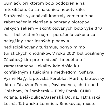
Šumiac), pri ktorom bolo podozrenie na
intoxikáciu, čo sa nakoniec nepotvrdilo.
Strážcovia vykonávali kontroly zamerané na
zabezpečenie zlepšenia ochrany biotopov
veľkých šeliem – skontrolovaných bolo vyše 370
ha – boli zistené najmä porušenia zákona za
nelegálny zber lesných plodov a
nedisciplinovaný turizmus, pohyb mimo
turistických chodníkov. V roku 2021 bol posilnený
Zásahový tím pre medveďa hnedého o 4
zamestnancov. Lokality kde došlo ku
konfliktným situáciám s medveďom: Šuňava,
Vyšné Hágy, Liptovská Porúbka, Martin, Liptovský
Ján a Závažná Poruba, Pavlova Ves, chata pod
Chlebom, Ružomberok – Biely Potok, CHKO
Poľana, Belá-Dulice/Jasenská Dolina, Tatranská
Lesná, Tatranská Lomnica, Smokovce, mesto