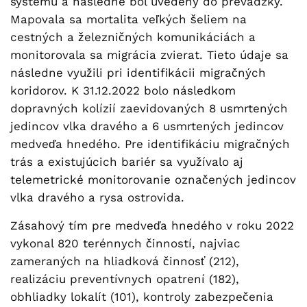
systému a následne bol uvedený do prevádzky.
Mapovala sa mortalita veľkých šeliem na
cestných a železničných komunikáciách a
monitorovala sa migrácia zvierat. Tieto údaje sa
následne využili pri identifikácii migračných
koridorov. K 31.12.2022 bolo následkom
dopravných kolízií zaevidovaných 8 usmrtených
jedincov vlka dravého a 6 usmrtených jedincov
medveďa hnedého. Pre identifikáciu migračných
trás a existujúcich bariér sa využívalo aj
telemetrické monitorovanie označených jedincov
vlka dravého a rysa ostrovida.
Zásahový tím pre medveďa hnedého v roku 2022
vykonal 820 terénnych činností, najviac
zameraných na hliadková činnosť (212),
realizáciu preventívnych opatrení (182),
obhliadky lokalít (101), kontroly zabezpečenia