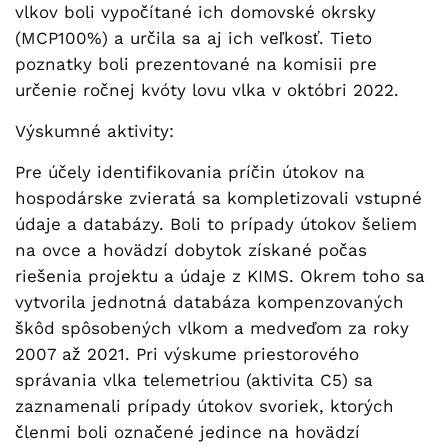
vlkov boli vypočítané ich domovské okrsky
(MCP100%) a určila sa aj ich veľkosť. Tieto
poznatky boli prezentované na komisii pre
určenie ročnej kvóty lovu vlka v októbri 2022.
Výskumné aktivity:
Pre účely identifikovania príčin útokov na
hospodárske zvieratá sa kompletizovali vstupné
údaje a databázy. Boli to prípady útokov šeliem
na ovce a hovädzí dobytok získané počas
riešenia projektu a údaje z KIMS. Okrem toho sa
vytvorila jednotná databáza kompenzovaných
škôd spôsobených vlkom a medveďom za roky
2007 až 2021. Pri výskume priestorového
správania vlka telemetriou (aktivita C5) sa
zaznamenali prípady útokov svoriek, ktorých
členmi boli označené jedince na hovädzí