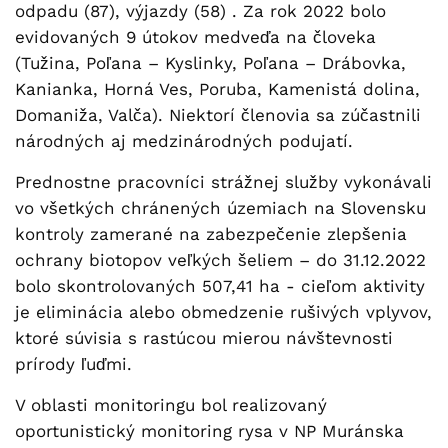
odpadu (87), výjazdy (58) . Za rok 2022 bolo
evidovaných 9 útokov medveďa na človeka
(Tužina, Poľana – Kyslinky, Poľana – Drábovka,
Kanianka, Horná Ves, Poruba, Kamenistá dolina,
Domaniža, Valča). Niektorí členovia sa zúčastnili
národných aj medzinárodných podujatí.
Prednostne pracovníci strážnej služby vykonávali
vo všetkých chránených územiach na Slovensku
kontroly zamerané na zabezpečenie zlepšenia
ochrany biotopov veľkých šeliem – do 31.12.2022
bolo skontrolovaných 507,41 ha - cieľom aktivity
je eliminácia alebo obmedzenie rušivých vplyvov,
ktoré súvisia s rastúcou mierou návštevnosti
prírody ľuďmi.
V oblasti monitoringu bol realizovaný
oportunistický monitoring rysa v NP Muránska