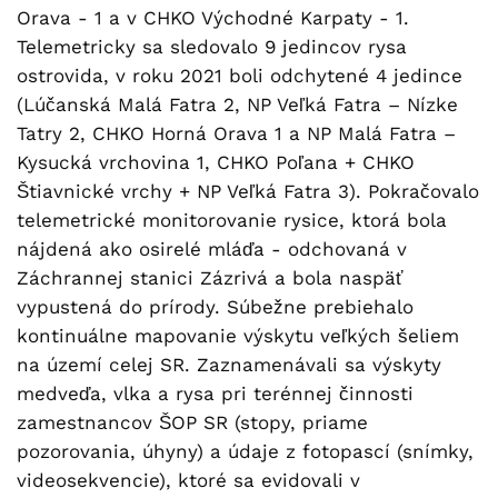
Orava - 1 a v CHKO Východné Karpaty - 1.
Telemetricky sa sledovalo 9 jedincov rysa
ostrovida, v roku 2021 boli odchytené 4 jedince
(Lúčanská Malá Fatra 2, NP Veľká Fatra – Nízke
Tatry 2, CHKO Horná Orava 1 a NP Malá Fatra –
Kysucká vrchovina 1, CHKO Poľana + CHKO
Štiavnické vrchy + NP Veľká Fatra 3). Pokračovalo
telemetrické monitorovanie rysice, ktorá bola
nájdená ako osirelé mláďa - odchovaná v
Záchrannej stanici Zázrivá a bola naspäť
vypustená do prírody. Súbežne prebiehalo
kontinuálne mapovanie výskytu veľkých šeliem
na území celej SR. Zaznamenávali sa výskyty
medveďa, vlka a rysa pri terénnej činnosti
zamestnancov ŠOP SR (stopy, priame
pozorovania, úhyny) a údaje z fotopascí (snímky,
videosekvencie), ktoré sa evidovali v