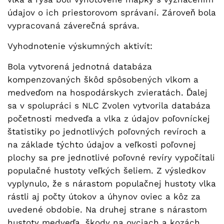
údajov o ich priestorovom správaní. Zároveň bola
vypracovaná záverečná správa.
Vyhodnotenie výskumných aktivít:
Bola vytvorená jednotná databáza
kompenzovaných škôd spôsobených vlkom a
medveďom na hospodárskych zvieratách. Ďalej
sa v spolupráci s NLC Zvolen vytvorila databáza
početnosti medveďa a vlka z údajov poľovníckej
štatistiky po jednotlivých poľovných revíroch a
na základe týchto údajov a veľkosti poľovnej
plochy sa pre jednotlivé poľovné revíry vypočítali
populačné hustoty veľkých šeliem. Z výsledkov
vyplynulo, že s nárastom populačnej hustoty vlka
rástli aj počty útokov a úhynov oviec a kôz za
uvedené obdobie. Na druhej strane s nárastom
hustoty medveďa, škody na ovciach a kozách