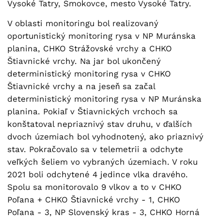
Vysoké Tatry, Smokovce, mesto Vysoké Tatry.
V oblasti monitoringu bol realizovaný
oportunistický monitoring rysa v NP Muránska
planina, CHKO Strážovské vrchy a CHKO
Štiavnické vrchy. Na jar bol ukončený
deterministický monitoring rysa v CHKO
Štiavnické vrchy a na jeseň sa začal
deterministický monitoring rysa v NP Muránska
planina. Pokiaľ v Štiavnických vrchoch sa
konštatoval nepriaznivý stav druhu, v ďalších
dvoch územiach bol vyhodnotený, ako priaznivý
stav. Pokračovalo sa v telemetrii a odchyte
veľkých šeliem vo vybraných územiach. V roku
2021 boli odchytené 4 jedince vlka dravého.
Spolu sa monitorovalo 9 vlkov a to v CHKO
Poľana + CHKO Štiavnické vrchy - 1, CHKO
Poľana - 3, NP Slovenský kras - 3, CHKO Horná