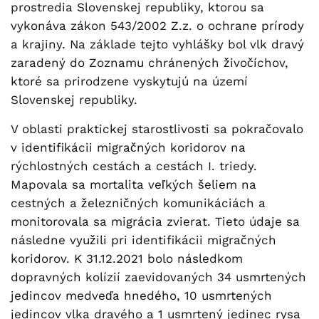
prostredia Slovenskej republiky, ktorou sa
vykonáva zákon 543/2002 Z.z. o ochrane prírody
a krajiny. Na základe tejto vyhlášky bol vlk dravý
zaradený do Zoznamu chránených živočíchov,
ktoré sa prirodzene vyskytujú na území
Slovenskej republiky.
V oblasti praktickej starostlivosti sa pokračovalo
v identifikácii migračných koridorov na
rýchlostných cestách a cestách I. triedy.
Mapovala sa mortalita veľkých šeliem na
cestných a železničných komunikáciách a
monitorovala sa migrácia zvierat. Tieto údaje sa
následne využili pri identifikácii migračných
koridorov. K 31.12.2021 bolo následkom
dopravných kolízií zaevidovaných 34 usmrtených
jedincov medveďa hnedého, 10 usmrtených
jedincov vlka dravého a 1 usmrtený jedinec rysa