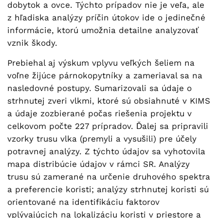
dobytok a ovce. Týchto prípadov nie je veľa, ale
z hľadiska analýzy príčin útokov ide o jedinečné
informácie, ktorú umožnia detailne analyzovať
vznik škody.
Prebiehal aj výskum vplyvu veľkých šeliem na
voľne žijúce párnokopytníky a zameriaval sa na
nasledovné postupy. Sumarizovali sa údaje o
strhnutej zveri vlkmi, ktoré sú obsiahnuté v KIMS
a údaje zozbierané počas riešenia projektu v
celkovom počte 227 prípradov. Ďalej sa pripravili
vzorky trusu vlka (premyli a vysušili) pre účely
potravnej analýzy. Z týchto údajov sa vyhotovila
mapa distribúcie údajov v rámci SR. Analýzy
trusu sú zamerané na určenie druhového spektra
a preferencie koristi; analýzy strhnutej koristi sú
orientované na identifikáciu faktorov
vplývajúcich na lokalizáciu koristi v priestore a