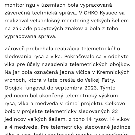
monitoringu v územiach bola vypracovaná
záverečná technická správa. V CHKO Kysuce sa
realizoval veľkoplošný monitoring veľkých šeliem
na základe pobytových znakov a bola z toho
vypracovaná správa.
Zároveň prebiehala realizácia telemetrického
sledovania rysa a vlka. Pokračovalo sa v odchyte
vlka pre účely nasadenia telemetrických obojkov.
Na jar bola označená jedna vlčica v Kremnických
vrchoch, ktorá v lete prešla do Veľkej Fatry.
Obojok fungoval do septembra 2023. Týmto
jedincom bol ukončený telemetrický výskum
rysa, vlka a medveďa v rámci projektu. Celkovo
bolo v projekte telemetricky sledovaných 32
jedincov veľkých šeliem, z toho 14 rysov, 14 vlkov
a 4 medvede. Pre telemetricky sledované jedince
vlka a rysa boli vyhotovené mapky s vyznačením