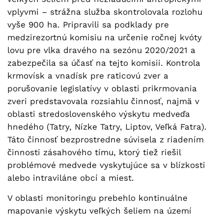
vplyvmi – strážna služba skontrolovala rozlohu
vyše 900 ha. Pripravili sa podklady pre
medzirezortnú komisiu na určenie ročnej kvóty
lovu pre vlka dravého na sezónu 2020/2021 a
zabezpečila sa účasť na tejto komisii. Kontrola
krmovísk a vnadísk pre raticovú zver a
porušovanie legislatívy v oblasti prikrmovania
zveri predstavovala rozsiahlu činnosť, najmä v
oblasti stredoslovenského výskytu medveďa
hnedého (Tatry, Nízke Tatry, Liptov, Veľká Fatra).
Táto činnosť bezprostredne súvisela z riadením
činnosti zásahového tímu, ktorý tiež riešil
problémové medvede vyskytujúce sa v blízkosti
alebo intraviláne obcí a miest.
V oblasti monitoringu prebehlo kontinuálne
mapovanie výskytu veľkých šeliem na území