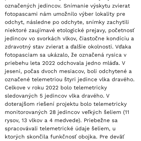
označených jedincov. Snímanie výskytu zvierat
fotopascami nám umožnilo výber lokality pre
odchyt, následne po odchyte, snímky zachytili
niektoré zaujímavé etologické prejavy, početnosť
jedincov vo svorkách vlkov, čiastočne kondíciu a
zdravotný stav zvierat a ďalšie okolnosti. Vďaka
fotopasciam sa ukázalo, že označená rysica v
priebehu leta 2022 odchovala jedno mláďa. V
jeseni, počas dvoch mesiacov, boli odchytené a
označené telemetriou štyri jedince vlka dravého.
Celkove v roku 2022 bolo telemetricky
sledovaných 5 jedincov vlka dravého. V
doterajšom riešení projektu bolo telemetricky
monitorovaných 28 jedincov veľkých šeliem (11
rysov, 13 vlkov a 4 medvede). Priebežne sa
spracovávali telemetrické údaje šeliem, u
ktorých skončila funkčnosť obojka. Pre deväť