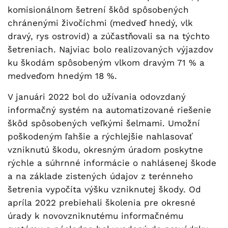
komisionálnom šetrení škôd spôsobených
chránenými živočíchmi (medveď hnedý, vlk
dravý, rys ostrovid) a zúčastňovali sa na týchto
šetreniach. Najviac bolo realizovaných výjazdov
ku škodám spôsobeným vlkom dravým 71 % a
medveďom hnedým 18 %.
V januári 2022 bol do užívania odovzdaný
informačný systém na automatizované riešenie
škôd spôsobených veľkými šelmami. Umožní
poškodeným ľahšie a rýchlejšie nahlasovať
vzniknutú škodu, okresným úradom poskytne
rýchle a súhrnné informácie o nahlásenej škode
a na základe zistených údajov z terénneho
šetrenia vypočíta výšku vzniknutej škody. Od
apríla 2022 prebiehali školenia pre okresné
úrady k novovzniknutému informačnému