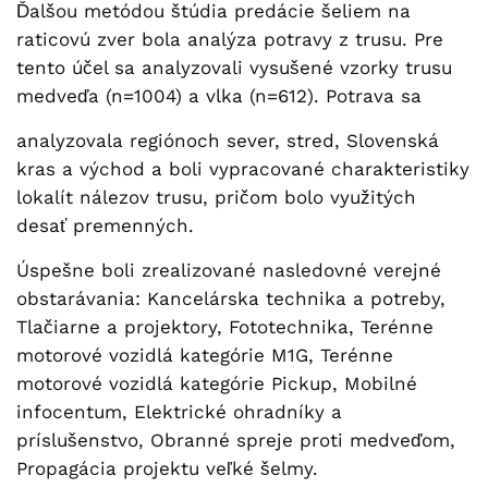
Ďalšou metódou štúdia predácie šeliem na
raticovú zver bola analýza potravy z trusu. Pre
tento účel sa analyzovali vysušené vzorky trusu
medveďa (n=1004) a vlka (n=612). Potrava sa
analyzovala regiónoch sever, stred, Slovenská
kras a východ a boli vypracované charakteristiky
lokalít nálezov trusu, pričom bolo využitých
desať premenných.
Úspešne boli zrealizované nasledovné verejné
obstarávania: Kancelárska technika a potreby,
Tlačiarne a projektory, Fototechnika, Terénne
motorové vozidlá kategórie M1G, Terénne
motorové vozidlá kategórie Pickup, Mobilné
infocentum, Elektrické ohradníky a
príslušenstvo, Obranné spreje proti medveďom,
Propagácia projektu veľké šelmy.