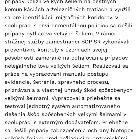
prípady kolízií veľkých šeliem na cestných
komunikáciách a železničných tratiach a využili
sa pre identifikácii migračných koridorov. V
spolupráci s environmentálnou políciou sa riešili
prípady pytliactva veľkých šeliem. V rámci
strážnej služby zamestnanci ŠOP SR vykonávali
preventívne kontroly v územiach svojej
pôsobnosti zamerané na odhaľovania prípadov
nelegálneho lovu veľkých šeliem. Realizovali sa
práce na vypracovaní manuálu postupu
evidencie, šetrenia, správneho procesu,
priznávania a vlastnej úhrady škôd spôsobených
veľkými šelmami. Vypracoval a priebežne sa
testoval jednotný systém automatizovaného
riešenia škôd spôsobených veľkými šelmami v
spolupráci s externým dodávateľom. Priebežne
sa riešili prípady zabezpečenia ochrany biotopov
veľkých šeliem pred nežiaducimi antropickými