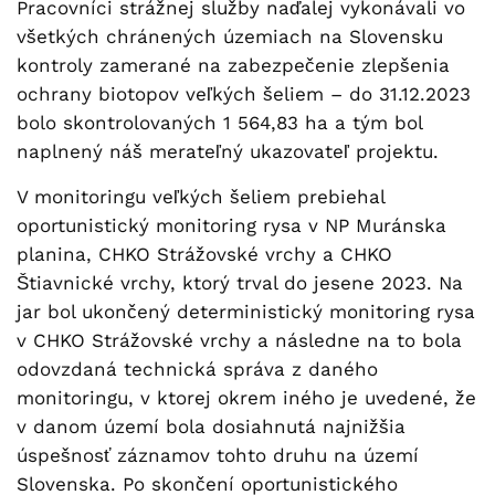
Pracovníci strážnej služby naďalej vykonávali vo
všetkých chránených územiach na Slovensku
kontroly zamerané na zabezpečenie zlepšenia
ochrany biotopov veľkých šeliem – do 31.12.2023
bolo skontrolovaných 1 564,83 ha a tým bol
naplnený náš merateľný ukazovateľ projektu.
V monitoringu veľkých šeliem prebiehal
oportunistický monitoring rysa v NP Muránska
planina, CHKO Strážovské vrchy a CHKO
Štiavnické vrchy, ktorý trval do jesene 2023. Na
jar bol ukončený deterministický monitoring rysa
v CHKO Strážovské vrchy a následne na to bola
odovzdaná technická správa z daného
monitoringu, v ktorej okrem iného je uvedené, že
v danom území bola dosiahnutá najnižšia
úspešnosť záznamov tohto druhu na území
Slovenska. Po skončení oportunistického