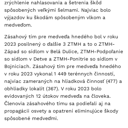
zrýchlenie nahlasovania a šetrenia škôd
spôsobených veľkými šelmami. Najviac bolo
výjazdov ku škodám spôsobeným vlkom a
medveďom.
Zásahový tím pre medveďa hnedého bol v roku
2023 posilnený o ďalšie 3 ZTMH a to o ZTMH-
Západ so sídlom v Belá Dulice, ZTMH-Podpoľanie
so sídlom v Detve a ZTMH-Ponitrie so sídlom v
Bojniciach. Zásahový tím pre medveďa hnedého
v roku 2023 vykonal 1 449 terénnych činností,
najviac zameraných na hliadková činnosť (477) a
obhliadky lokalít (367). V roku 2023 bolo
evidovaných 12 útokov medveďa na človeka.
Členovia zásahového tímu sa podieľali aj na
propagácii osvety a opatrení eliminujúce škody
spôsobené medveďmi.