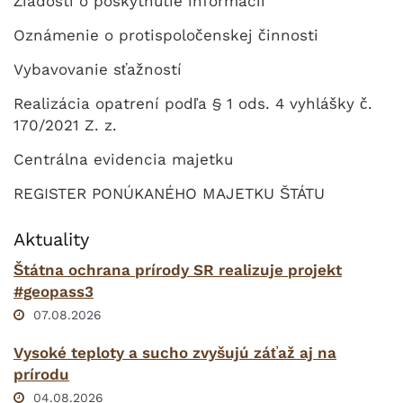
Žiadosti o poskytnutie informácií
Oznámenie o protispoločenskej činnosti
Vybavovanie sťažností
Realizácia opatrení podľa § 1 ods. 4 vyhlášky č.
170/2021 Z. z.
Centrálna evidencia majetku
REGISTER PONÚKANÉHO MAJETKU ŠTÁTU
Aktuality
Štátna ochrana prírody SR realizuje projekt
#geopass3
07.08.2026
Vysoké teploty a sucho zvyšujú záťaž aj na
prírodu
04.08.2026