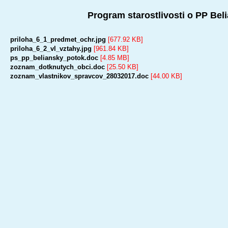
Program starostlivosti o PP Bel
priloha_6_1_predmet_ochr.jpg
[677.92 KB]
priloha_6_2_vl_vztahy.jpg
[961.84 KB]
ps_pp_beliansky_potok.doc
[4.85 MB]
zoznam_dotknutych_obci.doc
[25.50 KB]
zoznam_vlastnikov_spravcov_28032017.doc
[44.00 KB]